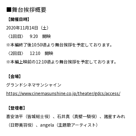
■舞台挨拶概要
【開催日時】
2020年11月14日（土）
〈1回目〉 9:20 開映
※本編終了後10:50頃より舞台挨拶を予定しております。
〈2回目〉 12:10 開映
※本編上映前の12:10頃より舞台挨拶を予定しております。
【会場】
グランドシネマサンシャイン
https://www.cinemasunshine.co.jp/theater/gdcs/access/
【登壇者】
喜安浩平（皆城総⼠役）、⽯井真（真壁⼀騎役）、諸星すみれ
（⽇野美⽻役）、angela（主題歌アーティスト）