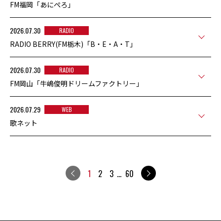
FM福岡「あにぺろ」
2026.07.30
RADIO
RADIO BERRY(FM栃木)「B・E・A・T」
2026.07.30
RADIO
FM岡山「牛嶋俊明ドリームファクトリー」
2026.07.29
WEB
歌ネット
<
>
1
2
3
…
60