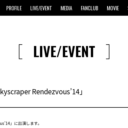
PROFILE
LIVE/EVENT
MEDIA
FANCLUB
MOVIE
LIVE/EVENT
aper Rendezvous’14」
ous’14」に出演します。