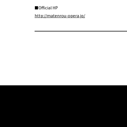
■Official HP
http://matenrou-opera.jp/