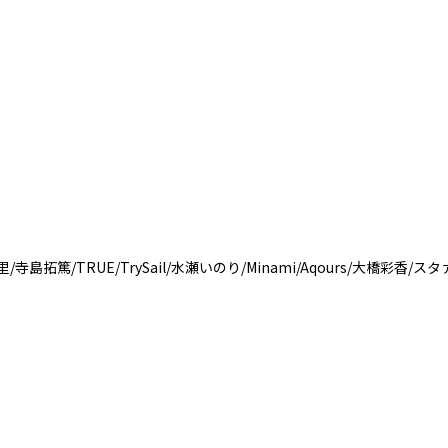
拓篤/TRUE/TrySail/水瀬いのり/Minami/Aqours/大橋彩香/スタァラ