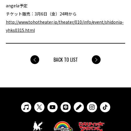
angela予定
チケット販売：3月6日（金）24時から
http://www.tohotheater.jp/theater/010/info/event/shidonia-
yhks0315.html
BACK TO LIST