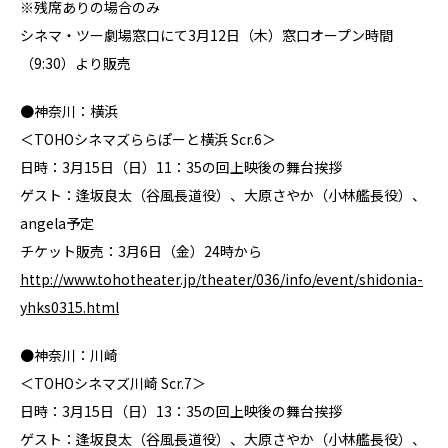
※残席ありの場合のみ
シネマ・ツー劇場窓口にて3月12日（木）窓口オープン時間
（9:30）より販売
●神奈川：横浜
＜TOHOシネマズららぽーと横浜 Scr.6＞
日時：3月15日（日）11：35の回上映後の舞台挨拶
ゲスト：逢坂良太（谷風長道役）、大原さやか（小林艦長役）、
angela予定
チケット販売：3月6日（金）24時から
http://www.tohotheater.jp/theater/036/info/event/shidonia-
yhks0315.html
●神奈川：川崎
＜TOHOシネマズ川崎 Scr.7＞
日時：3月15日（日）13：35の回上映後の舞台挨拶
ゲスト：逢坂良太（谷風長道役）、大原さやか（小林艦長役）、