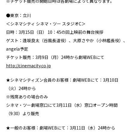
※チケット販売の開始日時は各劇場によって異なります。
●東京：立川
＜シネマシティ シネマ・ツー スタジオC＞
日時：3月15日（日） 10：45の回上映前の舞台挨拶
ゲスト：逢坂良太（谷風長道役）、大原さやか（小林艦長役）、
angela予定
チケット販売：3月9日（月）24時から劇場WEBにて
http://cinemacity.co.jp
★シネマシティズン会員のお客様：劇場WEBにて：3月10日
（火）24時から
※残席ありの場合のみ
シネマ・ツー劇場窓口にて3月11日（水）窓口オープン時間
（9:30）より販売
★一般のお客様：劇場WEBにて：3月11日（水）24時から