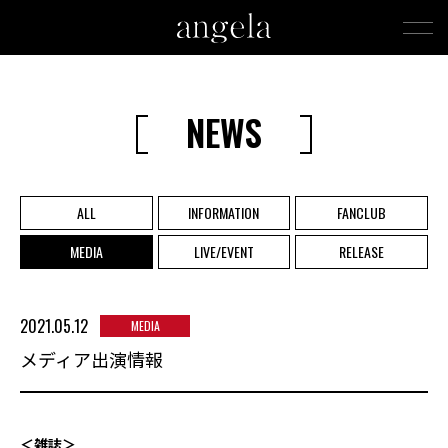
NEWS
ALL
INFORMATION
FANCLUB
MEDIA
LIVE/EVENT
RELEASE
2021.05.12
MEDIA
メディア出演情報
＜雑誌＞