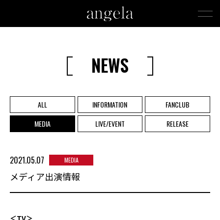
NEWS
ALL
INFORMATION
FANCLUB
MEDIA
LIVE/EVENT
RELEASE
2021.05.07
MEDIA
メディア出演情報
＜TV＞