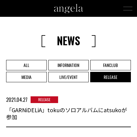
NEWS
ALL
INFORMATION
FANCLUB
MEDIA
LIVE/EVENT
RELEASE
2021.04.27
RELEASE
「GARNiDELiA」tokuのソロアルバムにatsukoが
参加