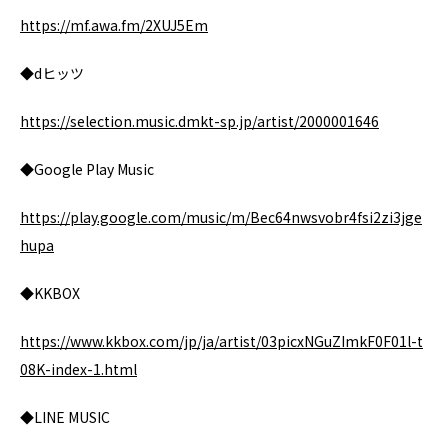
https://mf.awa.fm/2XUJ5Em
◆dヒッツ
https://selection.music.dmkt-sp.jp/artist/2000001646
◆Google Play Music
https://play.google.com/music/m/Bec64nwsvobr4fsi2zi3jge
hupa
◆KKBOX
https://www.kkbox.com/jp/ja/artist/03picxNGuZImkF0F01l-t
08K-index-1.html
◆LINE MUSIC