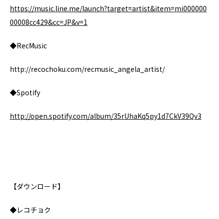
https://music.line.me/launch?target=artist&item=mi000000
00008cc429&cc=JP&v=1
◆RecMusic
http://recochoku.com/recmusic_angela_artist/
◆Spotify
http://open.spotify.com/album/35rUhaKq5py1d7CkV39Qv3
【ダウンロード】
◆レコチョク