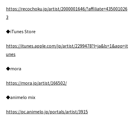
https://recochoku.jp/artist/2000001646/?affiliate=435001026
3
◆iTunes Store
https://itunes.apple.com/jp/artist/2299478?l=ja&ls=1&app=it
unes
◆mora
https://mora.jp/artist/166502/
◆animelo mix
https://pc.animelo.jp/portals/artist/3915