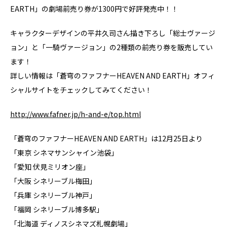
EARTH」の劇場前売り券が1300円で好評発売中！！
キャラクターデザインの平井久司さん描き下ろし「総士ヴァージ
ョン」と「一騎ヴァージョン」の2種類の前売り券を販売してい
ます！
詳しい情報は「蒼穹のファフナーHEAVEN AND EARTH」オフィ
シャルサイトをチェックしてみてください！
http://www.fafner.jp/h-and-e/top.html
「蒼穹のファフナーHEAVEN AND EARTH」は12月25日より
「東京 シネマサンシャイン池袋」
「愛知 伏見ミリオン座」
「大阪 シネリーブル梅田」
「兵庫 シネリーブル神戸」
「福岡 シネリーブル博多駅」
「北海道 ディノスシネマズ札幌劇場」