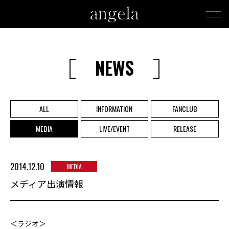
NEWS
ALL
INFORMATION
FANCLUB
MEDIA
LIVE/EVENT
RELEASE
2014.12.10
MEDIA
メディア出演情報
＜ラジオ＞