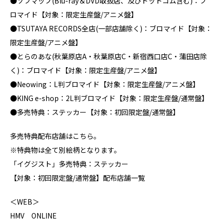
●ソフマップ(Blu-ray＆DVD取扱店、及びドットコム含む)：ブ
ロマイド【対象：限定生産盤/アニメ盤】
●TSUTAYA RECORDS全店(一部店舗除く)：ブロマイド【対象：
限定生産盤/アニメ盤】
●とらのあな(秋葉原店A・秋葉原店C・新宿西口店C・蒲田店除
く)：ブロマイド【対象：限定生産盤/アニメ盤】
●Neowing：L判ブロマイド【対象：限定生産盤/アニメ盤】
●KING e-shop：2L判ブロマイド【対象：限定生産盤/通常盤】
●多売特典：ステッカー【対象：初回限定盤/通常盤】
多売特典配布店舗はこちら。
※特典物は全て別絵柄となります。
「イグジスト」多売特典：ステッカー
【対象：初回限定盤/通常盤】配布店舗一覧
＜WEB＞
HMV ONLINE