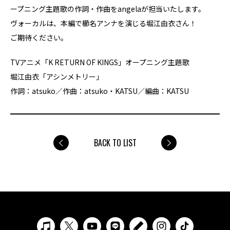
ープニング主題歌の作詞・作曲をangelaが担当いたします。
ヴォーカルは、本編で櫛名アンナを演じる堀江由衣さん！
ご期待ください。
TVアニメ「K RETURN OF KINGS」オープニング主題歌
堀江由衣「アシンメトリー」
作詞：atsuko／作曲：atsuko・KATSU／編曲：KATSU
BACK TO LIST