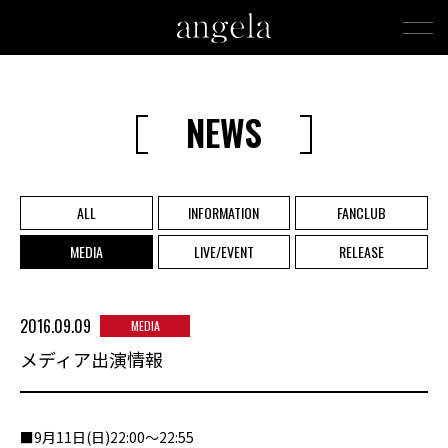
NEWS
ALL
INFORMATION
FANCLUB
MEDIA
LIVE/EVENT
RELEASE
2016.09.09
MEDIA
メディア出演情報
■9月11日(日)22:00～22:55