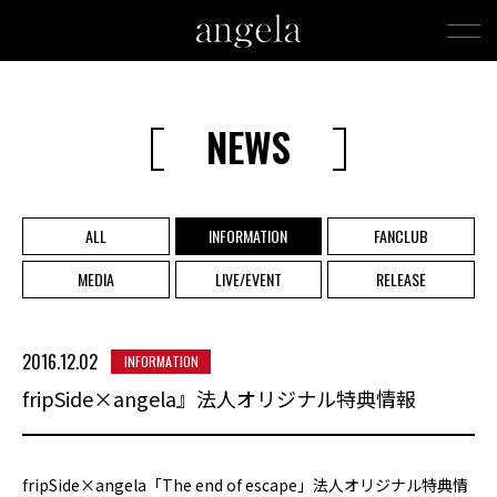
NEWS
ALL
INFORMATION
FANCLUB
MEDIA
LIVE/EVENT
RELEASE
2016.12.02
INFORMATION
fripSide×angela』法人オリジナル特典情報
fripSide×angela「The end of escape」法人オリジナル特典情