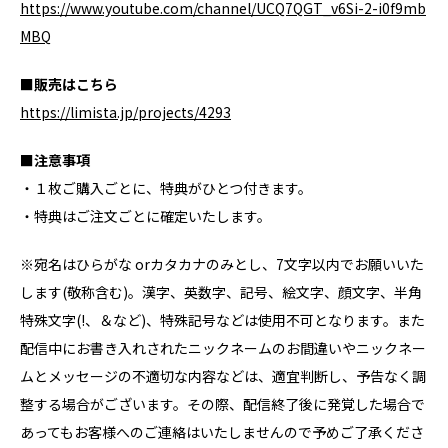
https://www.youtube.com/channel/UCQ7QGT_v6Si-2-i0f9mb
MBQ
■販売はこちら
https://limista.jp/projects/4293
■注意事項
・１枚ご購入ごとに、特典がひとつ付きます。
・特典はご注文ごとに確定いたします。
※宛名はひらがな orカタカナのみとし、7文字以内でお願いいた
します(敬称含む)。漢字、英数字、記号、絵文字、顔文字、半角
特殊文字(!、＆など)、特殊記号などは使用不可となります。また
配信中にお書き入れされたニックネームのお間違いやニックネー
ムとメッセージの不適切な内容などは、適宜判断し、予告なく調
整する場合がございます。その際、配信終了後に発覚した場合で
あってもお客様へのご連絡はいたしませんので予めご了承くださ