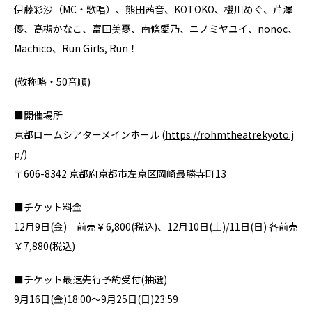
伊藤彩沙（MC・歌唱）、熊田茜音、KOTOKO、櫻川めぐ、芹澤
優、高槻かなこ、富田美憂、南條愛乃、ニノミヤユイ、nonoc、
Machico、Run Girls, Run！
(敬称略・50音順)
■開催場所
京都ロームシアターメインホール (
https://rohmtheatrekyoto.j
p/
)
〒606-8342 京都府京都市左京区岡崎最勝寺町13
■チケット料金
12月9日(金) 前売￥6,800(税込)、12月10日(土)/11日(日) 各前売
￥7,880(税込)
■チケット最速先行予約受付(抽選)
9月16日(金)18:00～9月25日(日)23:59