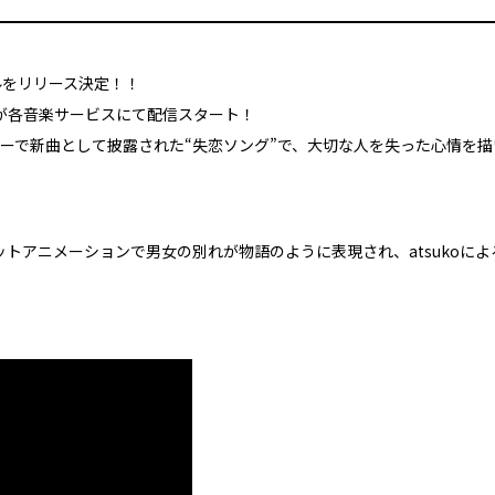
グルをリリース決定！！
」が各音楽サービスにて配信スタート！
ツアーで新曲として披露された“失恋ソング”で、大切な人を失った心情を
シルエットアニメーションで男女の別れが物語のように表現され、atsuko