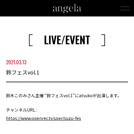
LIVE/EVENT
2021.03.13
鈴フェスvol.1
鈴木このみさん主催 “鈴フェスvol.1”にatsukoが出演します。
チャンネルURL :
https://www.openrec.tv/user/suzu-fes