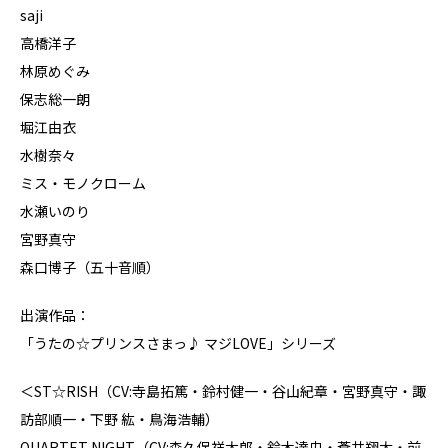
saji
高橋洋子
林原めぐみ
保志総一朗
堀江由衣
水樹奈々
ミス・モノクローム
水瀬いのり
宮野真守
森口博子（五十音順）
出演作品：
「うたの☆プリンスさまっ♪ マジLOVE」シリーズ
＜ST☆RISH（CV:寺島拓篤・鈴村健一・谷山紀章・宮野真守・諏
訪部順一・下野 紘・鳥海浩輔）
QUARTET NIGHT（CV:森久保祥太郎・鈴木達央・蒼井翔太・前