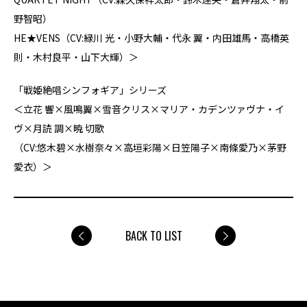
野智昭）
HE★VENS（CV:緑川 光・小野大輔・代永 翼・内田雄馬・高橋英
則・木村良平・山下大輝）＞
「戦姫絶唱シンフォギア」シリーズ
＜立花 響×風鳴翼×雪音クリス×マリア・カデンツァヴナ・イ
ヴ×月読 調×暁 切歌
（CV:悠木碧×水樹奈々×高垣彩陽×日笠陽子×南條愛乃×茅野
愛衣）＞
BACK TO LIST