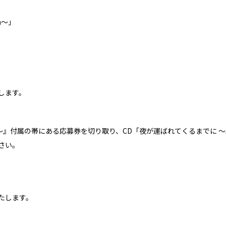
a～｣
します。
Bed～』付属の帯にある応募券を切り取り、CD「夜が運ばれてくるまでに ～A 
さい。
たします。