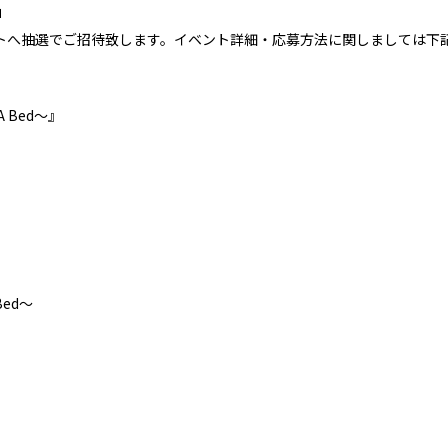
」
ントへ抽選でご招待致します。イベント詳細・応募方法に関しましては下
 Bed～』
Bed～