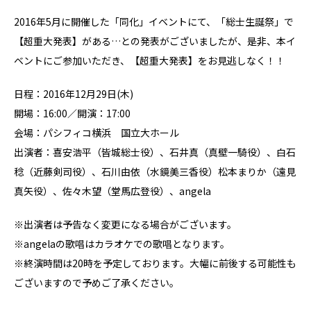
2016年5月に開催した「同化」イベントにて、「総士生誕祭」で
【超重大発表】がある…との発表がございましたが、是非、本イ
ベントにご参加いただき、【超重大発表】をお見逃しなく！！
日程：2016年12月29日(木)
開場：16:00／開演：17:00
会場：パシフィコ横浜 国立大ホール
出演者：喜安浩平（皆城総士役）、石井真（真壁一騎役）、白石
稔（近藤剣司役）、石川由依（水鏡美三香役）松本まりか（遠見
真矢役）、佐々木望（堂馬広登役）、angela
※出演者は予告なく変更になる場合がございます。
※angelaの歌唱はカラオケでの歌唱となります。
※終演時間は20時を予定しております。大幅に前後する可能性も
ございますので予めご了承ください。