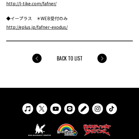
http://l-tike.com/fafner/
◆イープラス ＊WEB受付のみ
http://eplus.jp/fafner-exodus/
BACK TO LIST